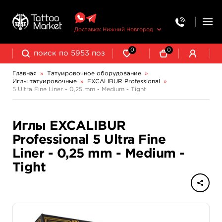
Доставка: Нижний Новгород
0
0
Главная
»
Татуировочное оборудование
»
Иглы татуировочные
»
EXCALIBUR Professional
»
Колпачки, подставки, миксеры для краски
Трансферная бумага и принадлежности
5 Ultra Fine Liner - 0,25 mm - Medium - Tight
EXCALIBUR Professional
Иглы EXCALIBUR
Professional 5 Ultra Fine
Liner - 0,25 mm - Medium -
Tight