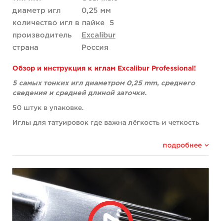
диаметр игл
0,25 мм
количество игл в пайке
5
производитель
Excalibur
страна
Россия
Обзор и инструкция к иглам Excalibur Professional!
5 самых тонких игл диаметром 0,25 mm, среднего
сведения и средней длиной заточки.
50 штук в упаковке.
Иглы для татуировок где важна лёгкость и четкость
линий в ритмике, например в гравюрном стиле. Четко
строят повторяющиеся чешуйки драконов, плотные
подробнее
ребра в плавниках рыб, тычинки в цветках и
симметричные полоски в геометрии.
• Легкое сведение игл и вытянутая пулевидная форма
острия позволяет оставить удобное расстояние
между иглами для снижения травматизации. Эти иглы
оставляют на коже четкую ровную линию.