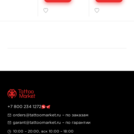
• Позволяют делать плотные, яркие ттуировки снижая
травматизацию.
• Уникальная технология расположения игл для
идеального контура.
• Иглы из специальной хирургической нержавеющей
стали AISI316L.
• Для максимальной защиты применяется серебряный
припой без свинца.
• Иглы Excalibur разработаны татуировщиком для
татуировщиков.
• Закрас за раз и линии в один проход? Легко с
EXCALIBUR!
+7 800 234 1272
orders@tattoomarket.ru
– по заказам
garant@tattoomarket.ru
– по гарантии
10:00 – 20:00, вск 10:00 – 18:00